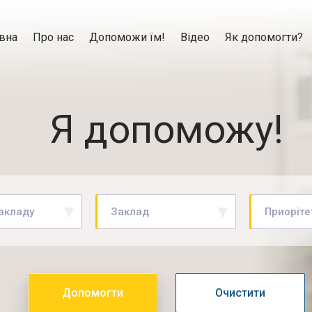
вна
Про нас
Допоможи їм!
Відео
Як допомогти?
Я допоможу!
закладу
Заклад
Приоріте
Допомогти
Очистити