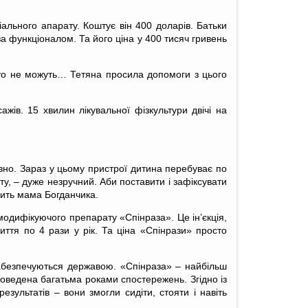
ального апарату. Коштує він 400 доларів. Батьки
за функціоналом. Та його ціна у 400 тисяч гривень
часто не можуть… Тетяна просила допомоги з цього
ів. 15 хвилин лікувальної фізкультури двічі на
івно. Зараз у цьому пристрої дитина перебуває по
ту, – дуже незручний. Аби поставити і зафіксувати
рить мама Богданчика.
модифікуючого препарату «Спінраза». Це ін’єкція,
иття по 4 рази у рік. Та ціна «Спінрази» просто
 забезпечуються державою. «Спінраза» – найбільш
доведена багатьма роками спостережень. Згідно із
езультатів – вони змогли сидіти, стояти і навіть