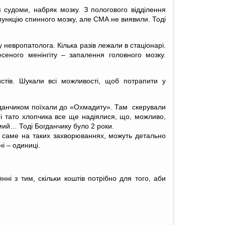
судоми, набряк мозку. З пологового відділення
 пункцію спинного мозку, але СМА не виявили. Тоді
 невропатолога. Кілька разів лежали в стаціонарі.
сеного менінгіту – запалення головного мозку.
стів. Шукали всі можливості, щоб потрапити у
огданчиком поїхали до «Охмадиту». Там скерували
 і тато хлопчика все ще надіялися, що, можливо,
амий… Тоді Богданчику було 2 роки.
ся саме на таких захворюваннях, можуть детально
ні – одиниці.
ні з тим, скільки коштів потрібно для того, аби