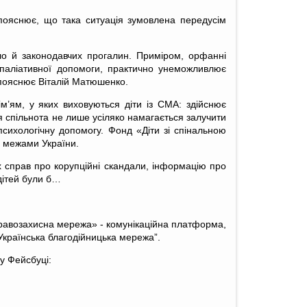
пояснює, що така ситуація зумовлена передусім
ало й законодавчих прогалин. Приміром, орфанні
 паліативної допомоги, практично унеможливлює
 пояснює Віталій Матюшенко.
’ям, у яких виховуються діти із СМА: здійснює
ця спільнота не лише усіляко намагається залучити
 психологічну допомогу. Фонд «Діти зі спінальною
а межами України.
их справ про корупційні скандали, інформацію про
 дітей були б…
 правозахисна мережа» - комунікаційна платформа,
 “Українська благодійницька мережа”.
у Фейсбуці: