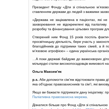
Президент Фонду «Діти зі спінальною м’язов
ставленням держави до людей з важкими зах
«Держава не зацікавлена в пацієнтах, які не
захворювання не відокремлені від паліативу
розробку та фінансування цільових програм дл
Створений ним Фонд 15 років поспіль фактич
просвітницьку діяльність, бере участь у закон
благодійників до підтримки таких сімей, а й п
м’язовою атрофією» – єдина українська органі
…А поки державі байдуже до важкохворих діток,
мільярдні статки високопосадовців мимоволі на
Ольга Максим’як
p.s.
Аби допомогти сім'ям відстоювати права ді
яка об'єднає правозахисників та сім'ї, які вихо
Якщо ви бажаєте підтримати дану ініціативу: п
Паліативна правозахисна мережа
.
Дізнатися більше про Фонд «Діти зі спінальн