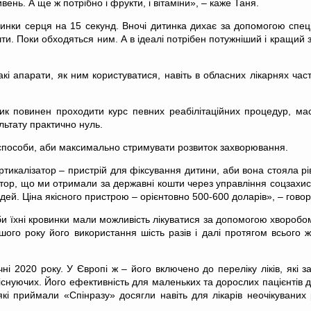
нь. А ще ж потрібно і фрукти, і вітаміни», – каже Таня.
нки серця на 15 секунд. Вночі дитинка дихає за допомогою спеці
ти. Поки обходяться ним. А в ідеалі потрібен потужніший і кращий 
 такі апарати, як ним користуватися, навіть в обласних лікарнях 
 повинен проходити курс певних реабілітаційних процедур, масаж
ультату практично нуль.
 способи, аби максимально стримувати розвиток захворювання.
ртикалізатор – пристрій для фіксування дитини, аби вона стояла р
затор, що ми отримали за державні кошти через управління соцзахис
ей. Ціна якісного пристрою – орієнтовно 500-600 доларів», – гово
аби їхні кровинки мали можливість лікуватися за допомогою хворобо
го року його використання шість разів і далі протягом всього ж
чні 2020 року. У Європі ж – його включено до переліку ліків, які
 існуючих. Його ефективність для маленьких та дорослих пацієнтів 
які приймали «Спінразу» досягли навіть для лікарів неочікуваних р