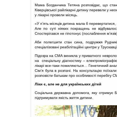
Мама Богданчика Тетяна розповідає, що стан
Ківерцівської райлікарні дитину перевели у не
у лікарні провели місяць.
«У п’ять місяців дитина мала б перевертатися, 
Але по суті ніяких покращень не відбувалос
Спостерігався не гіпотонус (послаблення м’язів)
Аби полегшити стан сина, подружжя Рудчикі
спеціалізовані реабілітаційні центри у Трускавц
Підозра на СМА виникла у приватного невролог
на спеціальну діагностику – електроміографію
лікарі все-таки помиляються… Генетичний аналіз
Сім’я була в розпачі. На консультацію поїхал
розповісти батькам про особливості перебігу СМ
Ліки є, але не для українських дітей
Соціальна державна допомога, яку отримує Бог
підтримувати якість життя дитини.