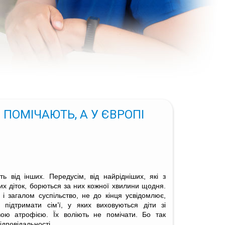
 ПОМІЧАЮТЬ, А У ЄВРОПІ
ть від інших. Передусім, від найрідніших, які з
их діток, борються за них кожної хвилини щодня.
і загалом суспільство, не до кінця усвідомлює,
 підтримати сім’ї, у яких виховуються діти зі
вою атрофією. Їх воліють не помічати. Бо так
відповідальності.