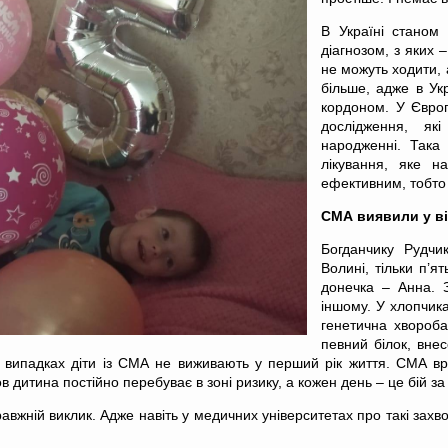
В Україні станом
діагнозом, з яких –
не можуть ходити, 
більше, адже в Укр
кордоном. У Європ
дослідження, я
народженні. Така
лікування, яке н
ефективним, тобто
СМА виявили у ві
Богданчику Рудчи
Волині, тільки п’я
донечка – Анна. 
іншому. У хлопчика
генетична хвороба
певний білок, вне
х випадках діти із СМА не виживають у перший рік життя. СМА враж
в дитина постійно перебуває в зоні ризику, а кожен день – це бій за
правжній виклик. Адже навіть у медичних університетах про такі за