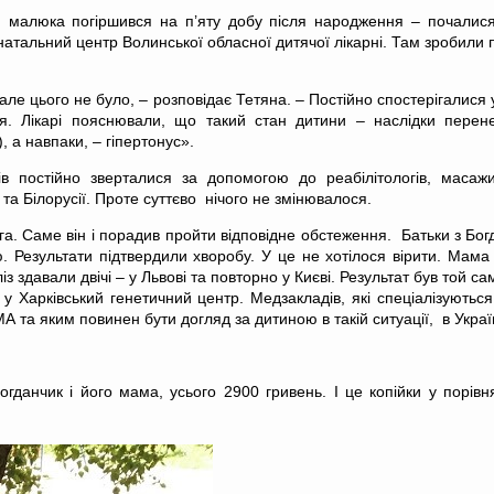
 малюка погіршився на п’яту добу після народження – почалися 
онатальний центр Волинської обласної дитячої лікарні. Там зробили
але цього не було, – розповідає Тетяна. – Постійно спостерігалися у
я. Лікарі пояснювали, що такий стан дитини – наслідки перене
, а навпаки, – гіпертонус».
в постійно зверталися за допомогою до реабілітологів, масажи
і та Білорусії. Проте суттєво нічого не змінювалося.
а. Саме він і порадив пройти відповідне обстеження. Батьки з Б
. Результати підтвердили хворобу. У це не хотілося вірити. Мама
 здавали двічі – у Львові та повторно у Києві. Результат був той с
и у Харківський генетичний центр. Медзакладів, які спеціалізують
А та яким повинен бути догляд за дитиною в такій ситуації, в Украї
данчик і його мама, усього 2900 гривень. І це копійки у порівнян