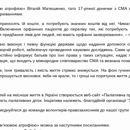
ою атрофією» Віталій Матюшенко, тато 17-річної донечки з СМА 
ворюваннями.
 приносять їй кошти, а потребують значних коштів від неї. Чим
. Включення орфанних пацієнтів до переліку тих, які потребують
я придбання ліків для людей, які мають орфанні захворювання», –
но виконує і певну функцію держави щодо надання допомоги сім
отворчій роботі, забезпечує проведення наукових досліджень. Саме 
остійно інформує батьків про їхні права у таких ситуаціях, надає
зація, що входить у міжнародне співтовариство СМА та визнана поз
 їхня тривалість і якість життя стрімко знижується. На фоні гучн
прошується висновок: якби не крали, то і гроші на порятунок життя
тей на якісніше життя в Україні створюється веб-сайт «Паліативна
вують паліативних діток. Ініціатива належить благодійній організації
риєднуйтеся до команди волонтерів-правозахисників до нашої групи 
ою м’язовою атрофією» можна за наступними посиланнями: