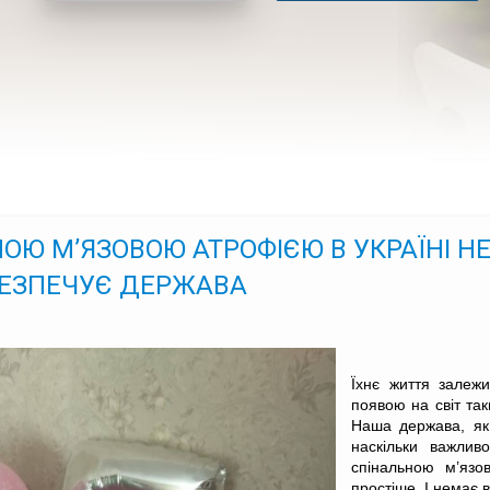
НОЮ М’ЯЗОВОЮ АТРОФІЄЮ В УКРАЇНІ НЕ
АБЕЗПЕЧУЄ ДЕРЖАВА
Їхнє життя залежи
появою на світ так
Наша держава, як 
наскільки важливо
спінальною м’язо
простіше. І немає 