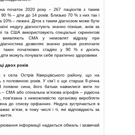
 на початок 2020 року – 267 пацієнтів з таким
 90 % – діти до 14 років. Близько 70 % з них так і
а 10% – лежачі. Діток з таким діагнозом може бути
аїні недугу діагностують значно пізніше, аніж за
і та США використовують спеціальні скринінгові
кі виявляють СМА у немовлят відразу при
 діагностика дозволяє значно раніше розпочати
а таких початкових стадіях у 90 % є досить
 діти можуть почувати себе практично здоровими.
ці двох років
к з села Острів Ківерцівського району, що на
ть з половиною років. У сім’ї є ще старша 8-річна
З появою сина, його батьки навчилися жити по
 – СМА або спінальна м’язова атрофія – рідкісна
, пов’язана з неможливістю організму виробляти
сена до списку орфанних. Недуга зустрічається в
ає м’язи, в тому числі і ті, які відповідають за
 життя.
хворювання інформації надається обмаль і зазвичай