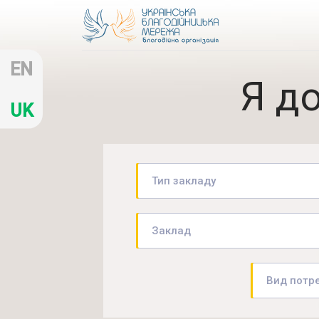
EN
Я д
UK
Тип закладу
Заклад
Вид потр