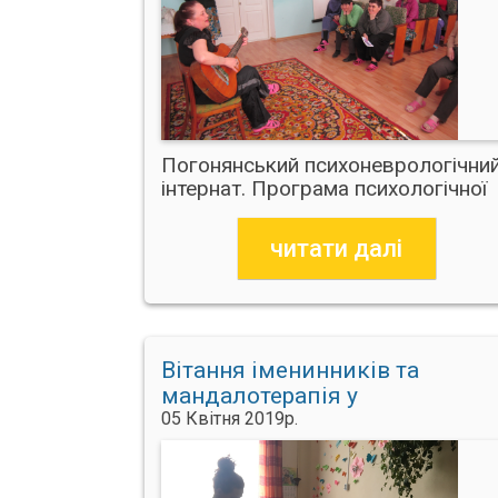
Погонянський психоневрологічни
інтернат. Програма психологічної
допомоги
читати далі
Вітання іменинників та
мандалотерапія у
Коломийському дитячому
05 Квітня 2019р.
будинку-інтернаті