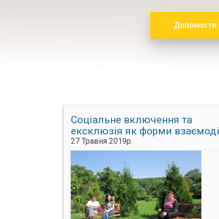
Допомогти
Соціальне включення та
ексклюзія як форми взаємоді
у Погонянському
27 Травня 2019р.
психоневрологічному інтернат