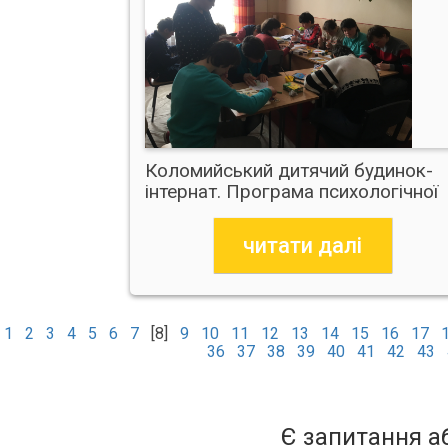
Коломийський дитячий будинок-
інтернат. Програма психологічної
допомоги
читати далі
1
2
3
4
5
6
7
[8]
9
10
11
12
13
14
15
16
17
36
37
38
39
40
41
42
43
Є запитання а