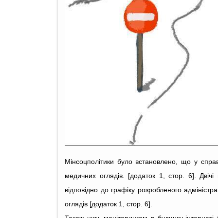
Мінсоцполітики було встановлено, що у справ
медичних оглядів. [додаток 1, стор. 6]. Двіч
відповідно до графіку розробленого адміністр
оглядів [додаток 1, стор. 6].