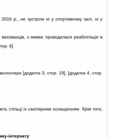
016 р., не зустріли ні у спортивному залі, ні у
 вихованців, з якими проводилася реабілітація в
ор. 6].
лонтери [додаток 3, стор. 19], [додаток 4, стор.
ю
ують стільці із санітарним оснащенням. Крім того,
нку-інтернату