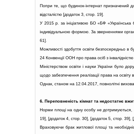
Попри те, що будинок-інтернат призначений дл
відсталістю [додаток 3, стор. 19].
У 2015 р. за ініціативою БО «БФ «Українська 
індивідуальною формою. За зверненнями орган
61].
Можливості здобуття освіти безпосередньо в бу
24 Конвенції ООН про права осіб з інвалідністю 
Міністерством освіти і науки України було дор
щодо забезпечення реалізації права на освіту в
Однак, станом на 12.04.2017, повнолітні вихов
6. Переповненість кімнат та недостатнє вж
Норми площі на одну особу не дотримуються, в
19], [додаток 4, стор. 30], [додаток 5, стор. 39], 
Враховуючи брак житлової площі та необхідн