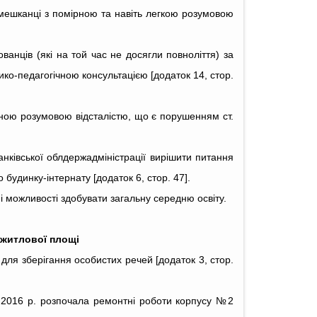
 мешканці з помірною та навіть легкою розумовою
анців (які на той час не досягли повноліття) за
ко-педагогіч
ною консультацією [додаток 14, стор.
ірною розумовою відсталістю, що є порушенням ст.
анківської облдержадміністрації вирішити питання
будинку-інтернату [додаток 6, стор. 47].
і можливості здобувати загальну середню освіту.
 житлової площі
для зберігання особистих речей [додаток 3, стор.
 2016 р. розпочала ремонтні роботи корпусу №2