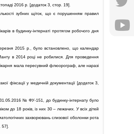
опаді 2016 р. [додаток 3, стор. 19].
кількості зубних щіток, що є порушенням правил
ікарів в будинку-інтернаті протягом робочого дня
ерезня 2015 р., було встановлено, що календар
Манту в 2014 році не робилися. Для проведення
 лікарня мала пересувний флюорограф, але наразі
акої фіксації у медичній документації [додаток 3,
31.05.2016 № ФУ-151, до будинку-інтернату було
ком до 18 років, із них 30 – лежачих. У всіх дітей
матологічних захворювань слизової оболонки рота
 57].