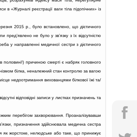
ів, розрахунків індексу маси тіла, нерегулярне
си в «Журналі реєстрації ваги тіла підопічних» із
резня 2015 р., було встановлено, що дієтичного
и пред’явлено не було у зв’язку з їх відсутністю
треба у направленні медичної сестри з дієтичного
 в половині!) причиною смерті є набряк головного
анізмом білка, неналежний стан контролю за вагою
місце недоотримання вихованцями білкової їжі та/
ідсутні відповідні записи у листках призначень та
тяжким перебігом захворювання. Проаналізувавши
в’язки, призначення здійснювала медична сестра
я як жорстоке, нелюдське або таке, що принижує