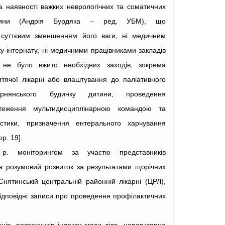
а наявності важких неврологічних та соматичних
тини (Андрія Бурдяка – ред. УБМ), що
 суттєвим зменшенням його ваги, ні медичним
-інтернату, ні медичними працівниками закладів
 не було вжито необхідних заходів, зокрема
дитячої лікарні або влаштування до паліативного
вірнянського будинку дитини, проведення
стеження мультидисциплінарною командою та
остики, призначення ентерального харчування
р. 19].
р. моніторингом за участю представників
та розумовий розвиток за результатами щорічних
Снятинській центральній районній лікарні (ЦРЛ),
відповідні записи про проведення профілактичних