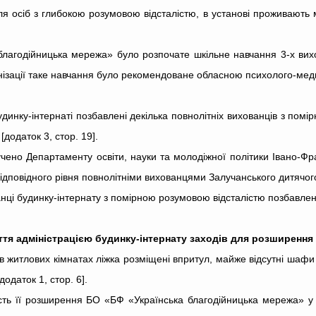
я осіб з глибокою розумовою відсталістю, в установі проживають
благодійницька мережа» було розпочате шкільне навчання 3-х вихов
ізації таке навчання було рекомендоване обласною психолого-меди
динку-інтернаті позбавлені декілька повнолітніх вихованців з пом
[додаток 3, стор. 19].
учено Департаменту освіти, науки та молодіжної політики Івано-Фр
ідповідного рівня повнолітніми вихованцями Залучанського дитячого 
анці будинку-інтернату з помірною розумовою відсталістю позбавлен
иття адміністрацією будинку-інтернату заходів для розширення
 житлових кімнатах ліжка розміщені впритул, майже відсутні шафи 
[додаток 1, стор. 6].
ість її розширення БО «БФ «Українська благодійницька мережа» у