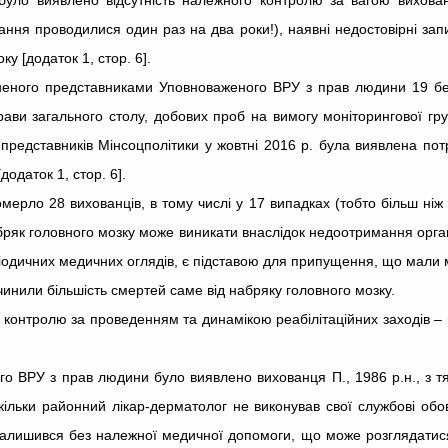
було виявлено відсутність належного контролю за вагою вихованц
ання проводилися один раз на два роки!), наявні недостовірні запи
ку [додаток 1, стор. 6].
йсненого представниками Уповноваженого ВРУ з прав людини 19 бе
ави загального столу, добових проб на вимогу моніторингової груп
ю представників Мінсоцполітики у жовтні 2016 р. була виявлена по
додаток 1, стор. 6].
мерло 28 вихованців, в тому числі у 17 випадках (тобто більш ніж
набряк головного мозку може виникати внаслідок недоотримання орг
еріодичних медичних оглядів, є підставою для припущення, що мали 
ичинили більшість смертей саме від набряку головного мозку.
 контролю за проведенням та динамікою реабілітаційних заходів – в
ого ВРУ з прав людини було виявлено вихованця П., 1986 р.н., з 
кільки районний лікар-дерматолог не виконував свої службові обо
залишився без належної медичної допомоги, що може розглядатис