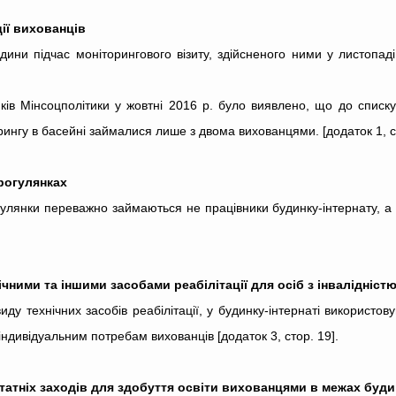
ції вихованців
и підчас моніторингового візиту, здійсненого ними у листопаді 2
ів Мінсоцполітики у жовтні 2016 р. було виявлено, що до списку
рингу в басейні займалися лише з двома вихованцями. [додаток 1, ст
рогулянках
лянки переважно займаються не працівники будинку-інтернату, а во
чними та іншими засобами реабілітації для осіб з інвалідніст
виду технічних засобів реабілітації, у будинку-інтернаті використов
ндивідуальним потребам вихованців [додаток 3, стор. 19].
статніх заходів для здобуття освіти вихованцями в межах буди