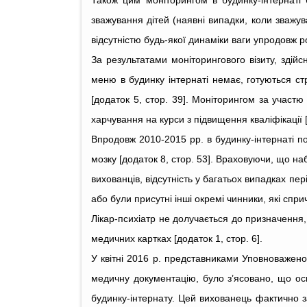
Також цим моніторингом в будинку-інтернаті 
зважування дітей (наявні випадки, коли зважув
відсутністю будь-якої динаміки ваги упродовж ро
За результатами моніторингового візиту, зді
меню в будинку інтернаті немає, готуються стр
[додаток 5, стор. 39]. Моніторингом за участ
харчування на курси з підвищення кваліфікації [
Впродовж 2010-2015 рр. в будинку-інтернаті по
мозку [додаток 8, стор. 53]. Враховуючи, що 
вихованців, відсутність у багатьох випадках п
або були присутні інші окремі чинники, які спр
Лікар-психіатр не долучається до призначення,
медичних картках [додаток 1, стор. 6].
У квітні 2016 р. представниками Уповноважен
медичну документацію, було з’ясовано, що ос
будинку-інтернату. Цей вихованець фактично 