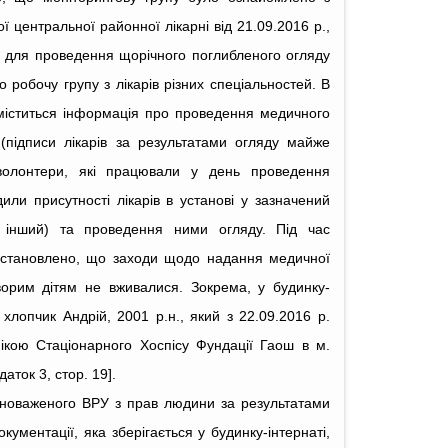
ї центральної районної лікарні від 21.09.2016 р.,
о для проведення щорічного поглибленого огляду
о робочу групу з лікарів різних спеціальностей. В
міститься інформація про проведення медичного
 (підписи лікарів за результатами огляду майже
, волонтери, які працювали у день проведення
дили присутності лікарів в установі у зазначений
й інший) та проведення ними огляду. Під час
 встановлено, що заходи щодо надання медичної
орим дітям не вживалися. Зокрема, у будинку-
 хлопчик Андрій, 2001 р.н., який з 22.09.2016 р.
пікою Стаціонарного Хоспісу Фундації Гаош в м.
аток 3, стор. 19].
новаженого ВРУ з прав людини за результатами
кументації, яка зберігається у будинку-інтернаті,