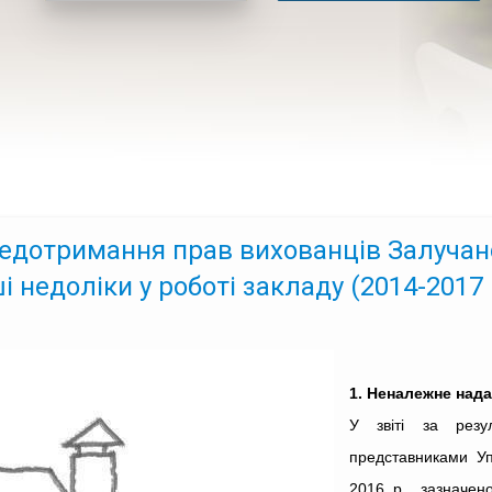
едотримання прав вихованців Залучанс
і недоліки у роботі закладу (2014-2017
1. Неналежне над
У звіті за резул
представниками У
2016 р., зазначен