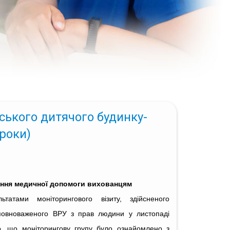
ького дитячого будинку-
 роки)
ання медичної допомоги вихованцям
ьтатами моніторингового візиту, здійсненого
повноваженого ВРУ з прав людини у листопаді
о, що моніторингову групу було ознайомлено з