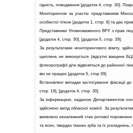
гідність, поводження [додаток 4, стор. 30]. Пок
Моніторингом за участю представників Мінсоц
особистої гігієни [додаток 1, стор. 6] та дає 
Представники Уповноваженого ВРУ з прав людини
[додаток 4, стор. 30], [додаток 5, стор. 39].
За результатами моніторингового візиту, зд
щеплень не виконується (відсутні вакцини Б
флюорографії діти відвозяться до районної лі
він не працює [додаток 5, стор.39].
Встановлені випадки застосування фіксації до в
стор. 19], [додаток 4, стор. 30].
За інформацією, наданою Департаментом охоро
здійснено виїзд обласної комісії. За результата
виявлено неналежний стан ротової порожнини і
та ясен, твердих тканин зуба та їх ускладнень, п