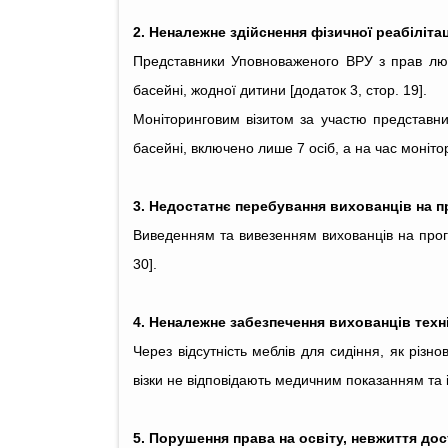
2. Неналежне здійснення фізичної реабіліта
Представники Уповноваженого ВРУ з прав людин
басейні, жодної дитини [додаток 3, стор. 19].
Моніторинговим візитом за участю представник
басейні, включено лише 7 осіб, а на час моніто
3. Недостатнє перебування вихованців на п
Виведенням та вивезенням вихованців на прогу
30].
4. Неналежне забезпечення вихованців техні
Через відсутність меблів для сидіння, як різно
візки не відповідають медичним показанням та і
5. Порушення права на освіту, невжиття до