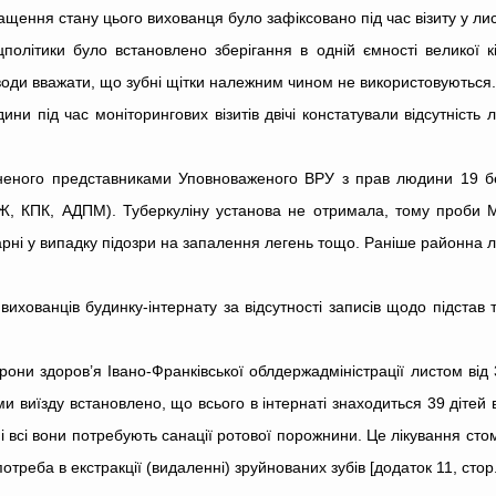
ращення стану цього вихованця було зафіксовано під час візиту у лист
політики було встановлено зберігання в одній ємності великої 
приводи вважати, що зубні щітки належним чином не використовуються.
 під час моніторингових візитів двічі констатували відсутність л
ійсненого представниками Уповноваженого ВРУ з прав людини 19 б
ЦЖ, КПК, АДПМ). Туберкуліну установа не отримала, тому проби 
карні у випадку підозри на запалення легень тощо. Раніше районна
ихованців будинку-інтернату за відсутності записів щодо підстав т
ни здоров’я Івано-Франківської облдержадміністрації листом від 
ми виїзду встановлено, що всього в інтернаті знаходиться 39 дітей ві
 всі вони потребують санації ротової порожнини. Це лікування сто
отреба в екстракції (видаленні) зруйнованих зубів [додаток 11, стор.