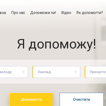
вна
Про нас
Допоможи їм!
Відео
Як допомогти?
Я допоможу!
закладу
Заклад
Приоріте
Допомогти
Очистити