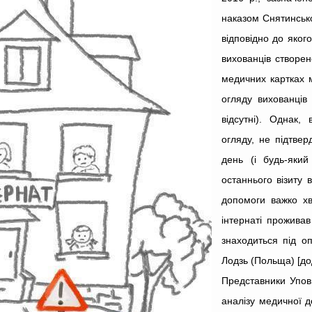
наказом Снятинсько
відповідно до яког
вихованців створен
медичних картках 
огляду вихованців
відсутні). Однак
огляду, не підтвер
день (і будь-яки
останнього візиту
допомоги важко хв
інтернаті проживав
знаходиться під о
Лодзь (Польща) [дод
Представники Упов
аналізу медичної до