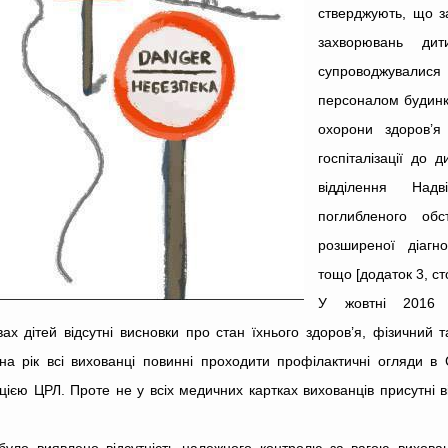
стверджують, що з
захворювань ди
супроводжувалися
персоналом будинку
охорони здоров’я
госпіталізації до 
відділення Над
поглибленого об
розширеної діагн
тощо [додаток 3, сто
У жовтні 2016 
ах дітей відсутні висновки про стан їхнього здоров’я, фізичний 
і на рік всі вихованці повинні проходити профілактичні огляди в 
ацією ЦРЛ. Проте не у всіх медичних картках вихованців присутні 