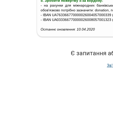
5. Зробити пожертву з-за кордону:
- на рахунки для міжнародних банківськ
обов'язково потрібно зазначити: donation, 
- IBAN UA763366770000026004057000339 (
- IBAN UA033366770000026008057001323 (д
Останнє оновлення: 10.04.2020
Є запитання а
Зв’