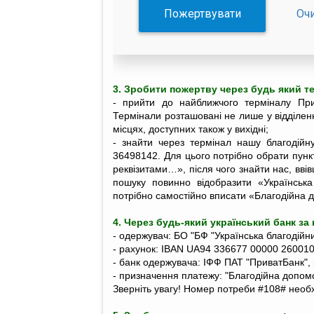
Пожертвувати
Оч
3. Зробити пожертву через будь який т
- прийти до найближчого терміналу Пр
Термінали розташовані не лише у відділен
місцях, доступних також у вихідні;
- знайти через термінал нашу благодійн
36498142. Для цього потрібно обрати пунк
реквізитами…», після чого знайти нас, вв
пошуку повинно відобразити «Українськ
потрібно самостійно вписати «Благодійна д
4. Через будь-який український банк за
- одержувач: БО "БФ "Українська благодій
- рахунок: IBAN UA94 336677 00000 26001
- банк одержувача: ІФФ ПАТ "ПриватБанк",
- призначення платежу: "Благодійна допомо
Зверніть увагу! Номер потреби #108# необхі