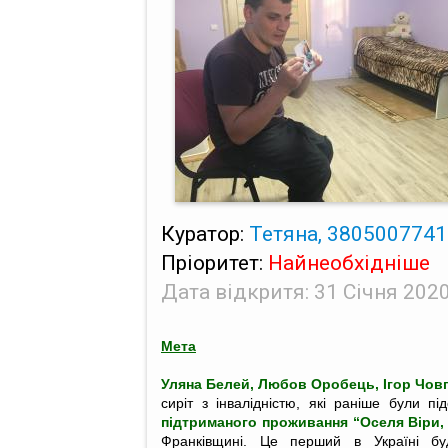
Куратор:
Тетяна, 38050077411
Пріоритет:
Найнеобхідніше
Дата відкритя: 31 Січня 2020
Мета
Уляна Белей, Любов Оробець, Ігор Чов
сиріт з інвалідністю, які раніше були п
підтриманого проживання “Оселя Віри, 
Франківщині. Це перший в Україні бу