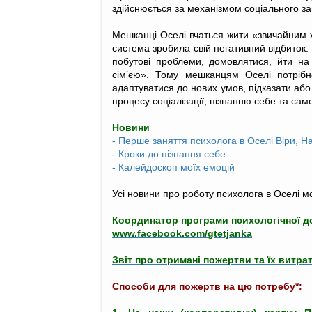
здійснюється за механізмом соціального з
Мешканці Оселі вчаться жити «звичайним 
система зробила свій негативний відбиток.
побутові проблеми, домовлятися, йти н
сім’єю». Тому мешканцям Оселі потріб
адаптуватися до нових умов, підказати аб
процесу соціалізації, пізнанню себе та са
Новини
- Перше заняття психолога в Оселі Віри, На
- Кроки до пізнання себе
- Калейдоскоп моїх емоцій
Усі новини про роботу психолога в Оселі 
Координатор
програми
психологічної
д
www.facebook.com/
gtetjank
a
Звіт про отримані пожертви та їх витра
Способи для пожертв на цю потребу*: