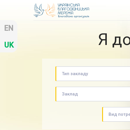
EN
Я д
UK
Тип закладу
Заклад
Вид потр